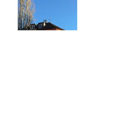
Lindwurmstr. 103
80337 München
Tel: 089/232 59 844
Impressum